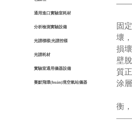
——
柱效
通用進口實驗室耗材
固定
分析檢測實驗設備
壞，
光譜標樣|光譜控樣
損壞
光譜耗材
壁脫
實驗室通用儀器設備
質正
涂層
賽默飛環(huán)境空氣站儀器
峰
衡
——任
再生