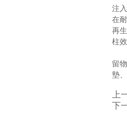
注入
在耐
再生
柱效
需要
留物
墊
上
下