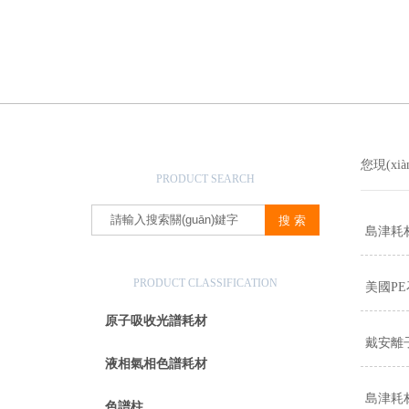
產(chǎn)品搜索
您現(xi
PRODUCT SEARCH
島津耗材：
產(chǎn)品分類
PRODUCT CLASSIFICATION
美國PE
原子吸收光譜耗材
戴安離
液相氣相色譜耗材
島津耗材如
色譜柱