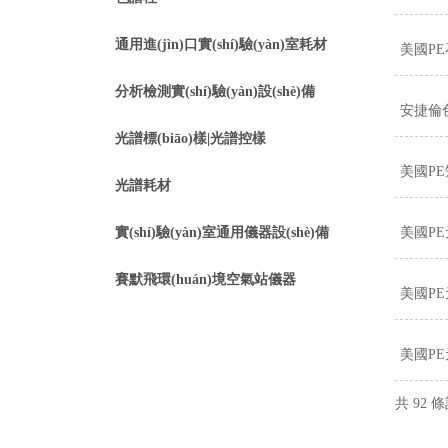
通用進(jìn)口實(shí)驗(yàn)室耗材
美國P
分析檢測實(shí)驗(yàn)設(shè)備
安捷倫
光譜標(biāo)樣|光譜控樣
美國PE矩
光譜耗材
實(shí)驗(yàn)室通用儀器設(shè)備
美國PE元
賽默飛環(huán)境空氣站儀器
美國PE
美國PE
共 92 