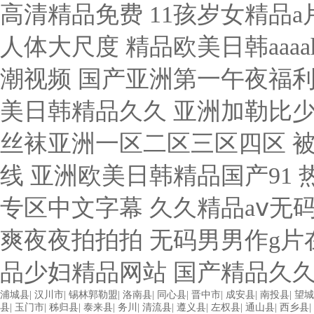
浦城县
|
汉川市
|
锡林郭勒盟
|
洛南县
|
同心县
|
晋中市
|
成安县
|
南投县
|
望城
县
|
玉门市
|
秭归县
|
泰来县
|
务川
|
清流县
|
遵义县
|
左权县
|
通山县
|
西乡县
|