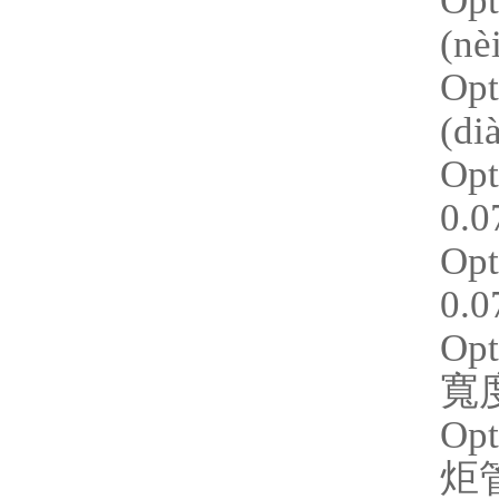
Op
(nè
Op
(d
Opt
0.
Opt
0.
Opt
寬度
Op
炬管