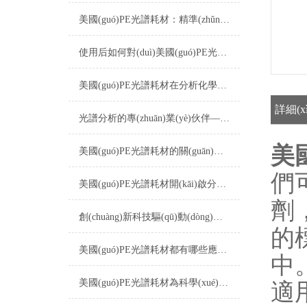
美國(guó)PE光譜耗材：精準(zhǔn)分析的得力助手
使用后如何對(duì)美國(guó)PE光譜耗材進(jìn)行正確的清潔和保養(yǎng)？
美國(guó)PE光譜耗材在分析化學(xué)中的多樣化應(yīng)用與技術(shù)進(jìn)展
詳細(x
光譜分析的專(zhuān)業(yè)伙伴——探索美國(guó)PE光譜耗材的世界
美國
美國(guó)PE光譜耗材的關(guān)鍵角色與選擇指南
們可
美國(guó)PE光譜耗材開(kāi)啟分析科學(xué)的新篇章
劑
創(chuàng)新科技驅(qū)動(dòng)：談?wù)凱E光譜耗材的應(yīng)用與發(fā)展
的標
美國(guó)PE光譜耗材都有哪些應(yīng)用？
中
美國(guó)PE光譜耗材為科學(xué)研究提供有效的支持
適