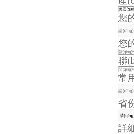
產(
您
您
聯(
常
省
詳細