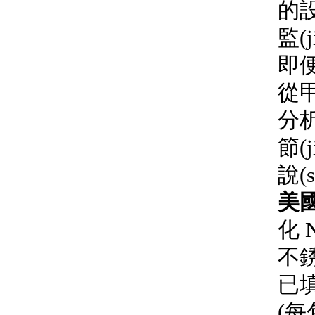
的設
監(j
即便
從
分析
節(
說(
美國
化 N
不銹
已
(每