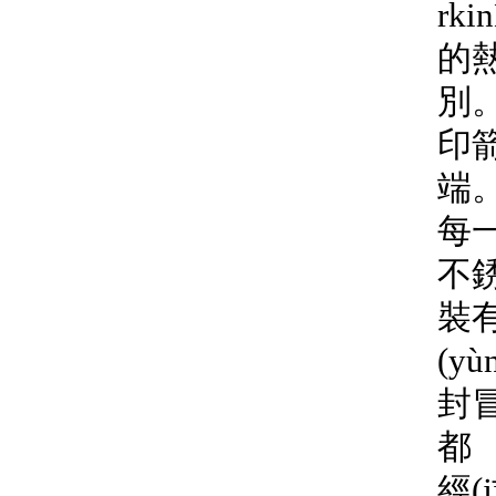
rki
的熱
別
印箭
端
每一
不
裝有
(y
封冒
都
經(