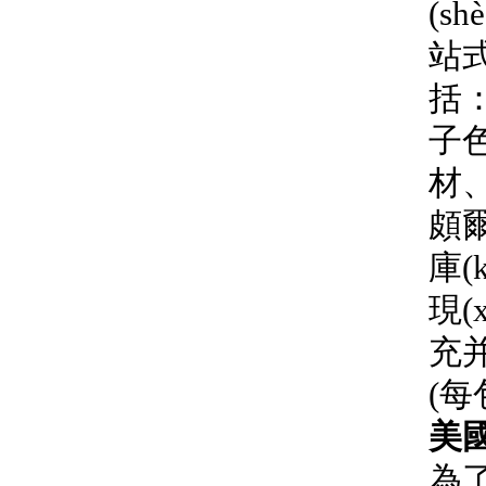
(s
站式
括：
子
材
頗爾
庫(k
現(
充并
(每
美國
為