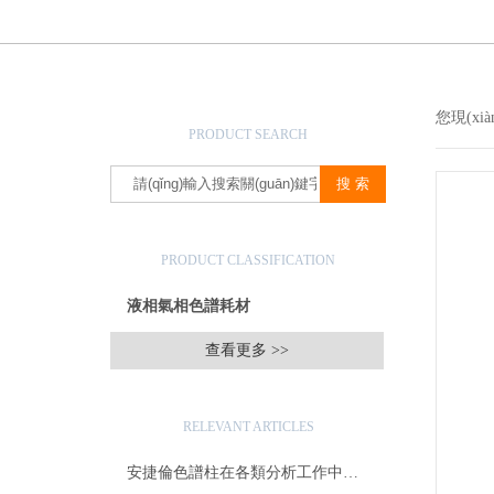
產(chǎn)品搜索
您現(xi
PRODUCT SEARCH
產(chǎn)品分類
PRODUCT CLASSIFICATION
液相氣相色譜耗材
查看更多 >>
相關(guān)文章
RELEVANT ARTICLES
安捷倫色譜柱在各類分析工作中的應(yīng)用價(jià)值