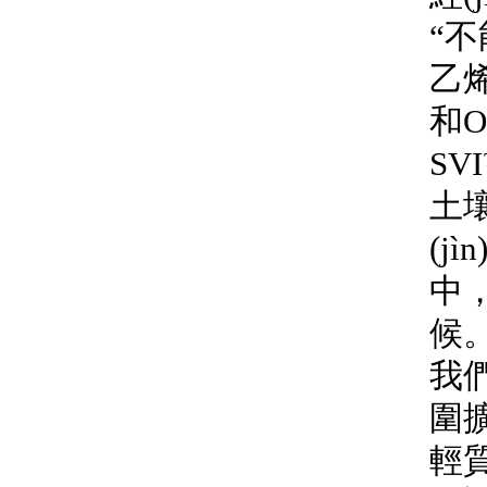
“不
乙
和O
SVI
土壤
(j
中
候
我們
圍擴
輕質