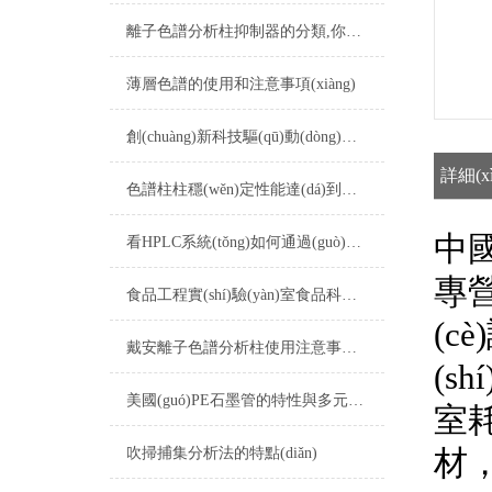
離子色譜分析柱抑制器的分類,你真的了解嗎
薄層色譜的使用和注意事項(xiàng)
創(chuàng)新科技驅(qū)動(dòng)：談?wù)凱E光譜耗材的應(yīng)用與發(fā)展
詳細(x
色譜柱柱穩(wěn)定性能達(dá)到多高
中國
看HPLC系統(tǒng)如何通過(guò)FDA檢查
專營
食品工程實(shí)驗(yàn)室食品科學(xué)實(shí)驗(yàn)室儀器配置清單
(c
戴安離子色譜分析柱使用注意事項(xiàng)詳解
(sh
美國(guó)PE石墨管的特性與多元應(yīng)用
室耗
材，
吹掃捕集分析法的特點(diǎn)