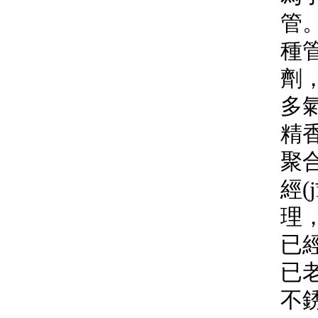
管
種管
劑
多氣
精
聚合
經(
理
已經
已
不