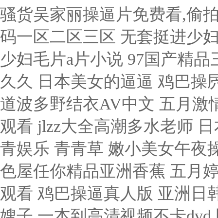
骚货吴家丽操逼片免费看,偷拍