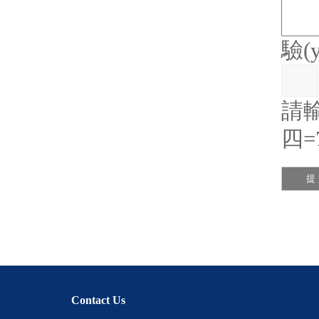
驗(
請輸
四=
Contact Us